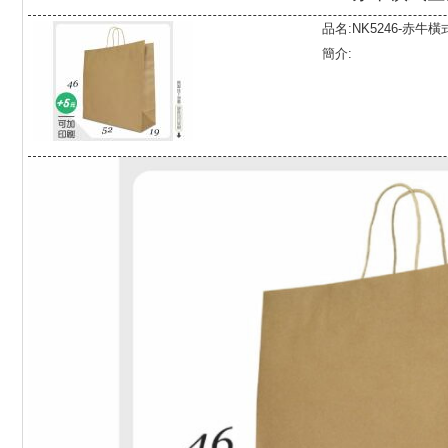
品名:NK5246-赤牛
簡介: