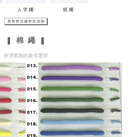
❚
棉 繩
❚
經濟實惠的最佳選擇