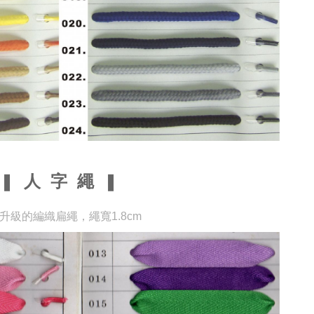
❚
人 字 繩
❚
升級的編織扁繩，繩寬1.8cm