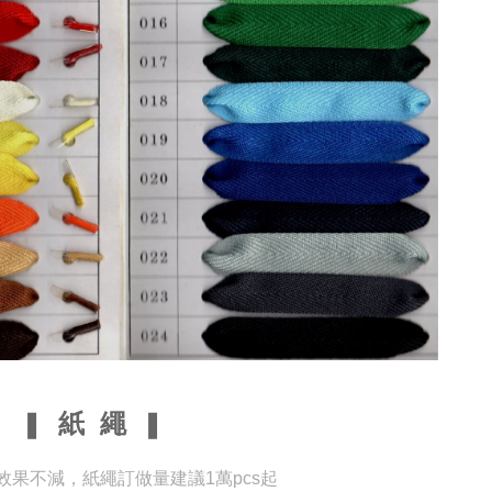
❚
紙 繩
❚
效果不減，紙繩訂做量建議1萬pcs起