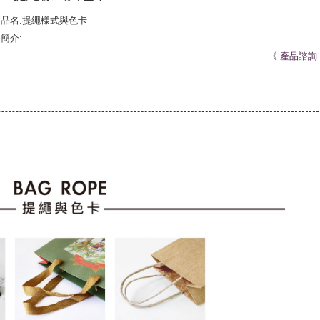
品名:提繩樣式與色卡
簡介:
《
產品諮詢