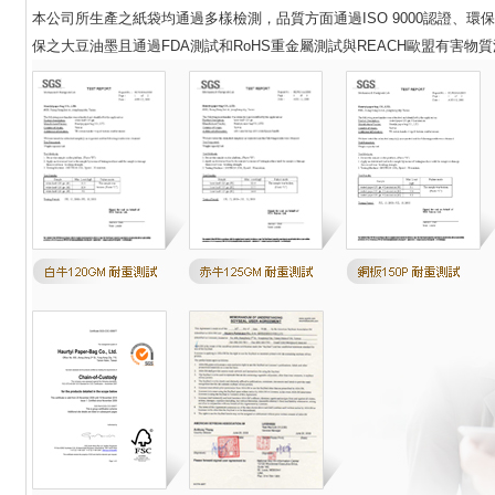
本公司所生產之紙袋均通過多樣檢測，品質方面通過ISO 9000認證、
保之大豆油墨且通過FDA測試和RoHS重金屬測試與REACH歐盟有害物