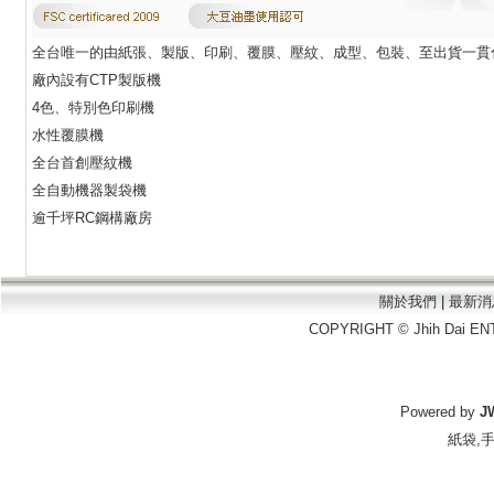
全台唯一的由紙張、製版、印刷、覆膜、壓紋、成型、包裝、至出貨一貫
廠內設有CTP製版機
4色、特別色印刷機
水性覆膜機
全台首創壓紋機
全自動機器製袋機
逾千坪RC鋼構廠房
關於我們
|
最新消
COPYRIGHT © Jhih Dai EN
Powered by
J
紙袋
,